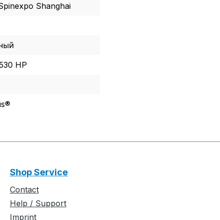
Spinexpo Shanghai
ный
530 HP
us®
Shop Service
Contact
Help / Support
Imprint