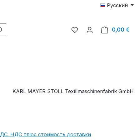
Русский
У вас есть товары из с
0,00 €
В к
KARL MAYER STOLL Textilmaschinenfabrik GmbH
НДС. НДС плюс стоимость доставки