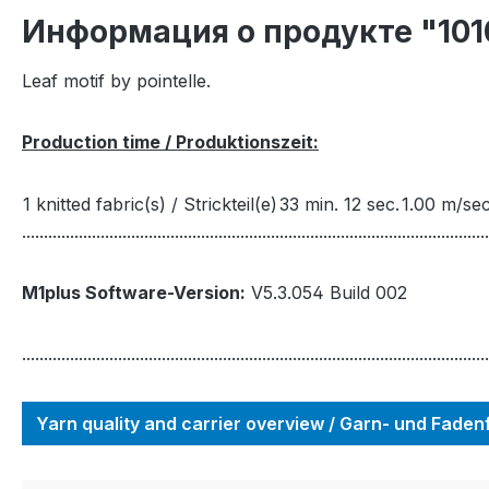
Информация о продукте "101
Leaf motif by pointelle.
Production time / Produktionszeit:
1 knitted fabric(s) / Strickteil(e)
33 min. 12 sec.
1.00 m/sec
...........................................................................................................
M1plus Software-Version:
V5.3.054 Build 002
...........................................................................................................
Yarn quality and carrier overview / Garn- und Fade