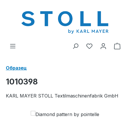
ному содержанию
У вас есть тов
В к
Образец
1010398
KARL MAYER STOLL Textilmaschinenfabrik GmbH
Пропустить галерею изображений