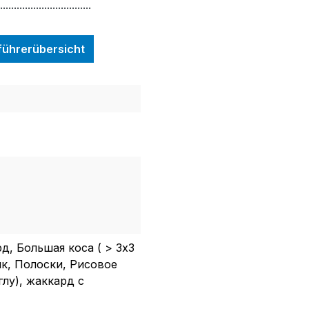
.................................
nführerübersicht
, Большая коса ( > 3x3
ик, Полоски, Рисовое
глу), жаккард с