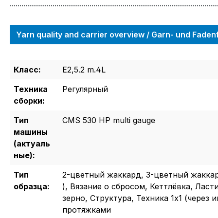
...........................................................................................................
Yarn quality and carrier overview / Garn- und Fade
Класс:
E2,5.2 m.4L
Техника
Регулярный
сборки:
Тип
CMS 530 HP multi gauge
машины
(актуаль
ные):
Тип
2-цветный жаккард, 3-цветный жаккард
образца:
), Вязание о сбросом, Кеттлёвка, Ласт
зерно, Структура, Техника 1x1 (через и
протяжками