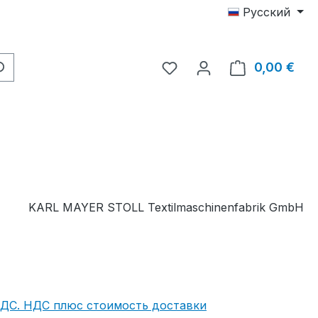
Русский
У вас есть товары из с
0,00 €
В к
KARL MAYER STOLL Textilmaschinenfabrik GmbH
НДС. НДС плюс стоимость доставки