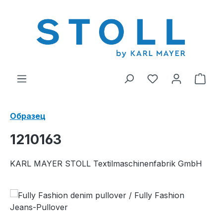
ному содержанию
У вас есть тов
В к
Образец
1210163
KARL MAYER STOLL Textilmaschinenfabrik GmbH
Пропустить галерею изображений