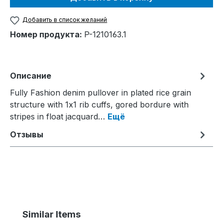
Добавить в список желаний
Номер продукта:
P-1210163.1
Описание
Fully Fashion denim pullover in plated rice grain
structure with 1x1 rib cuffs, gored bordure with
stripes in float jacquard…
Ещё
Отзывы
Пропустить галерею продуктов
Similar Items