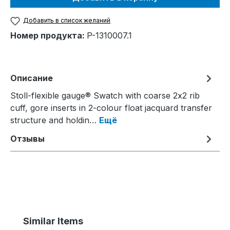
Добавить в список желаний
Номер продукта:
P-1310007.1
Описание
Stoll-flexible gauge® Swatch with coarse 2x2 rib
cuff, gore inserts in 2-colour float jacquard transfer
structure and holdin…
Ещё
Отзывы
Пропустить галерею продуктов
Similar Items