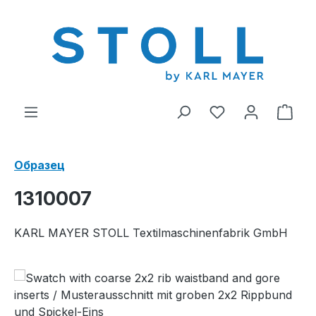
ному содержанию
У вас есть тов
В к
Образец
1310007
KARL MAYER STOLL Textilmaschinenfabrik GmbH
Пропустить галерею изображений