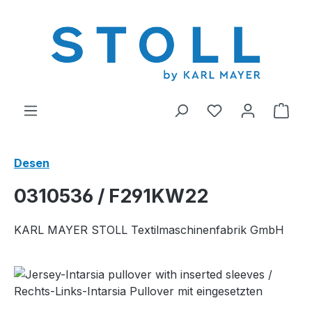
riğe geç
0 istek listesi ü
Alış
Desen
0310536 / F291KW22
KARL MAYER STOLL Textilmaschinenfabrik GmbH
Resim galerisini atla