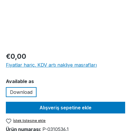
€0,00
Fiyatlar hariç. KDV artı nakliye masrafları
Seçin
Available as
Download
Alışveriş sepetine ekle
İstek listesine ekle
Ürün numarası:
P-0310536.1