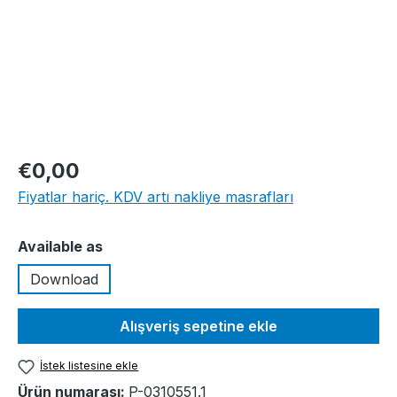
€0,00
Fiyatlar hariç. KDV artı nakliye masrafları
Seçin
Available as
Download
Alışveriş sepetine ekle
İstek listesine ekle
Ürün numarası:
P-0310551.1