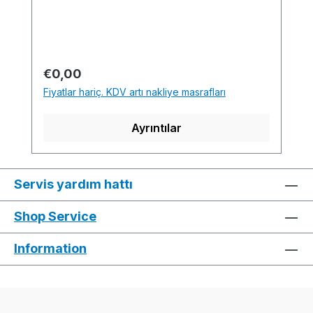
min. 11 sec. 1.00
m/sec.....................................................................
........................................................................M1pl
us Software-Version: E4.0.134 Build
Normal fiyat:
€0,00
001..........................................................................
Fiyatlar hariç. KDV artı nakliye masrafları
..................................................................Yarn
quality and carrier overview / Garn- und
Ayrıntılar
Fadenführerübersicht
Servis yardım hattı
Shop Service
Information