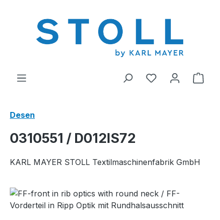
riğe geç
0 istek listesi ü
Alış
Desen
0310551 / D012IS72
KARL MAYER STOLL Textilmaschinenfabrik GmbH
Resim galerisini atla