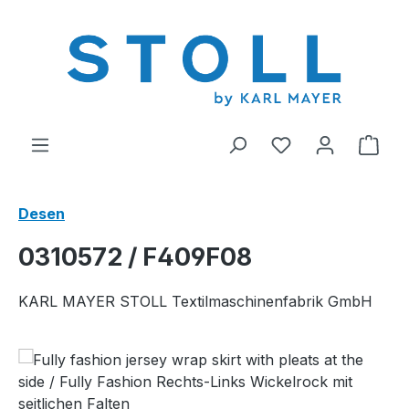
riğe geç
0 istek listesi ü
Alış
Desen
0310572 / F409F08
KARL MAYER STOLL Textilmaschinenfabrik GmbH
Resim galerisini atla