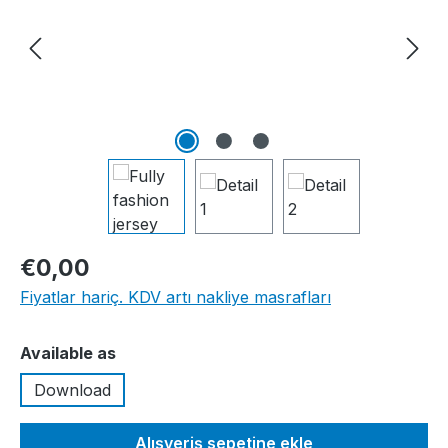
€0,00
Fiyatlar hariç. KDV artı nakliye masrafları
Seçin
Available as
Download
Alışveriş sepetine ekle