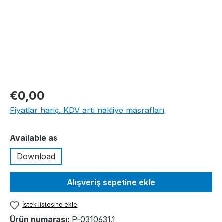
€0,00
Fiyatlar hariç. KDV artı nakliye masrafları
Seçin
Available as
Download
Alışveriş sepetine ekle
İstek listesine ekle
Ürün numarası:
P-0310631.1