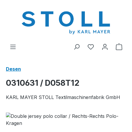
riğe geç
0 istek listesi ü
Alış
Desen
0310631 / D058T12
KARL MAYER STOLL Textilmaschinenfabrik GmbH
Resim galerisini atla