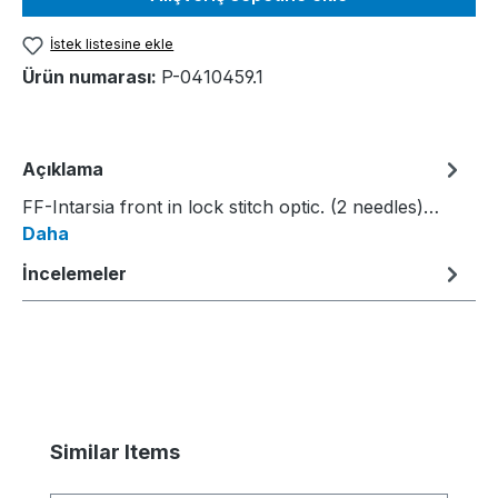
İstek listesine ekle
Ürün numarası:
P-0410459.1
Açıklama
FF-Intarsia front in lock stitch optic. (2 needles)…
Daha
İncelemeler
Ürün galerisini atla
Similar Items