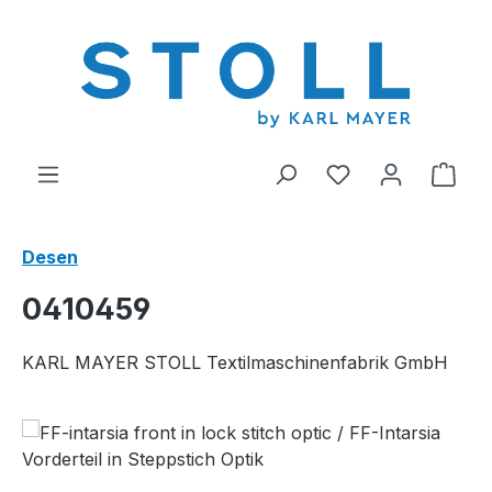
riğe geç
0 istek listesi ü
Alış
Desen
0410459
KARL MAYER STOLL Textilmaschinenfabrik GmbH
Resim galerisini atla