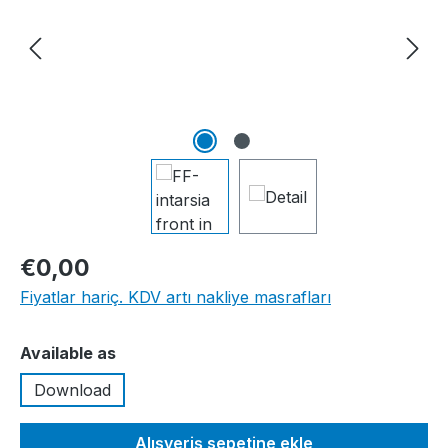
€0,00
Fiyatlar hariç. KDV artı nakliye masrafları
Seçin
Available as
Download
Alışveriş sepetine ekle