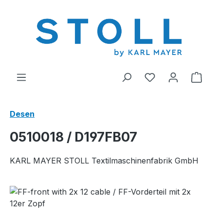
riğe geç
0 istek listesi ü
Alış
Desen
0510018 / D197FB07
KARL MAYER STOLL Textilmaschinenfabrik GmbH
Resim galerisini atla