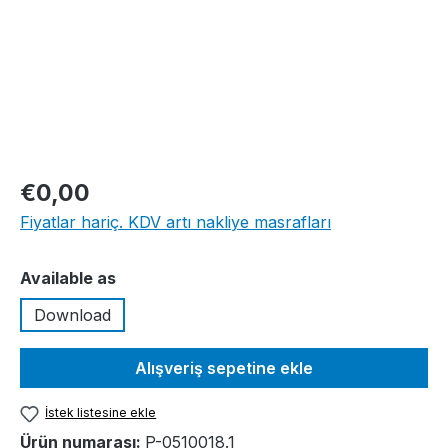
€0,00
Fiyatlar hariç. KDV artı nakliye masrafları
Seçin
Available as
Download
Alışveriş sepetine ekle
İstek listesine ekle
Ürün numarası:
P-0510018.1