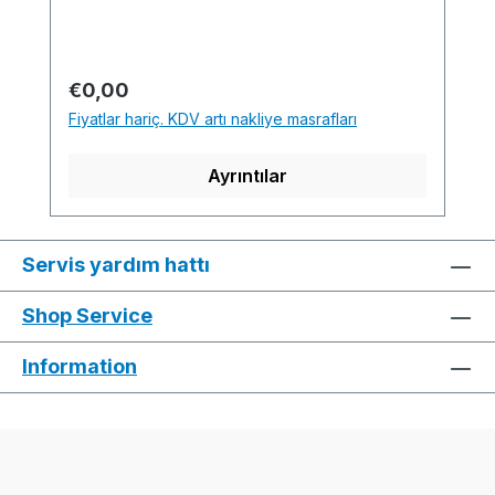
........................................................................SIRI
X Software-Version:
-...............................................................................
Normal fiyat:
€0,00
.............................................................Yarn
Fiyatlar hariç. KDV artı nakliye masrafları
quality and carrier overview / Garn- und
Fadenführerübersicht
Ayrıntılar
Servis yardım hattı
Shop Service
Information