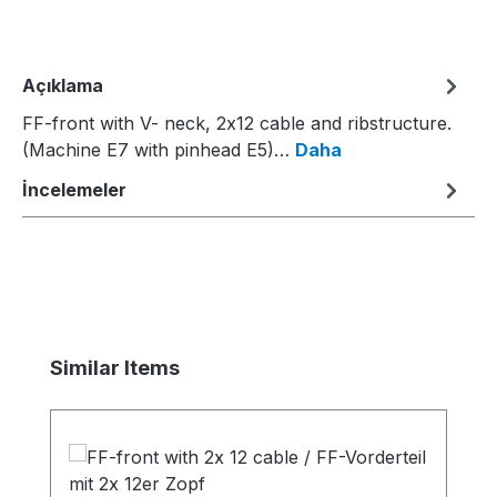
Açıklama
FF-front with V- neck, 2x12 cable and ribstructure.
(Machine E7 with pinhead E5)…
Daha
İncelemeler
Ürün galerisini atla
Similar Items