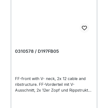
0310578 / D197FB05
FF-front with V- neck, 2x 12 cable and
ribstructure. FF-Vorderteil mit V-
Ausschnitt, 2x 12er Zopf und Rippstruktur.
Production time / Produktionszeit:2
Front(s) / V-Teil(e) 19 min. 0 sec. 1.0
m/sec.....................................................................