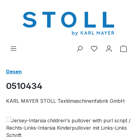
riğe geç
0 istek listesi ü
Alış
Desen
0510434
KARL MAYER STOLL Textilmaschinenfabrik GmbH
Resim galerisini atla