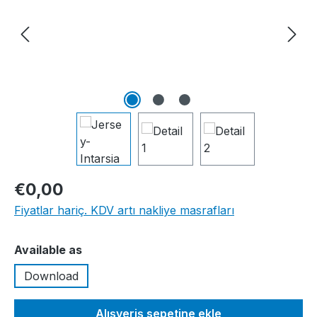
€0,00
Fiyatlar hariç. KDV artı nakliye masrafları
Seçin
Available as
Download
Alışveriş sepetine ekle