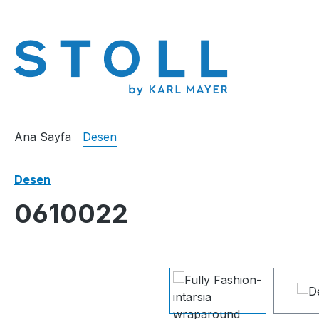
atla
Ana navigasyona geç
Ana Sayfa
Desen
Desen
0610022
Resim galerisini atla