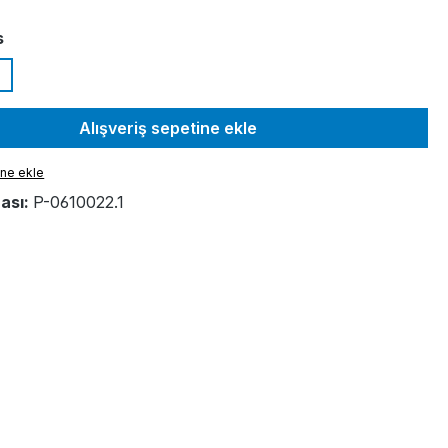
s
Alışveriş sepetine ekle
ine ekle
ası:
P-0610022.1