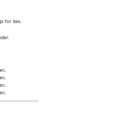
 for ties.
nder.
ec.
ec.
ec.
ec.
.................................