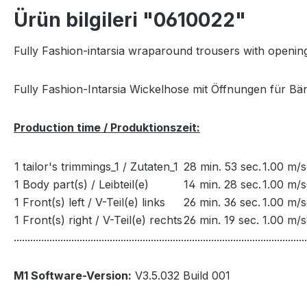
Ürün bilgileri "0610022"
Fully Fashion-intarsia wraparound trousers with openings
Fully Fashion-Intarsia Wickelhose mit Öffnungen für Bä
Production time / Produktionszeit:
1 tailor's trimmings_1 / Zutaten_1
28 min. 53 sec.
1.00 m/s
1 Body part(s) / Leibteil(e)
14 min. 28 sec.
1.00 m/s
1 Front(s) left / V-Teil(e) links
26 min. 36 sec.
1.00 m/s
1 Front(s) right / V-Teil(e) rechts
26 min. 19 sec.
1.00 m/s
...........................................................................................................
M1 Software-Version:
V3.5.032 Build 001