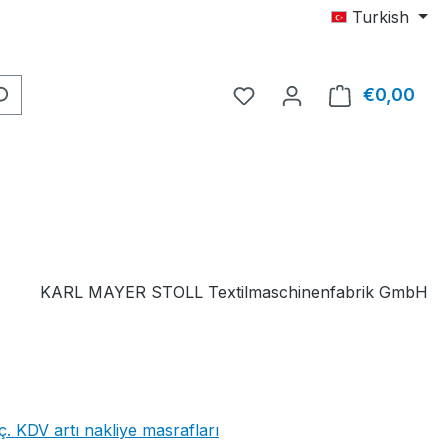
Turkish
0 istek listesi ürününüz 
€0,00
Alış
KARL MAYER STOLL Textilmaschinenfabrik GmbH
iç. KDV artı nakliye masrafları