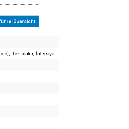
.................................
nführerübersicht
e), Tek plaka, İntersiya