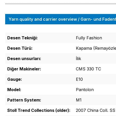
...........................................................................................................
Yarn quality and carrier overview / Garn- und Fade
Desen Tekniği:
Fully Fashion
Desen Türü:
Kapama (Remayözlem
Desen unsurları:
İlik
Diğer Makineler:
CMS 330 TC
Gauge:
E10
Model:
Pantolon
Pattern System:
M1
Stoll Trend Collections (older):
2007 China Coll. SS