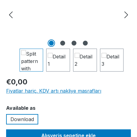
€0,00
Fiyatlar hariç. KDV artı nakliye masrafları
Seçin
Available as
Download
Alışveriş sepetine ekle