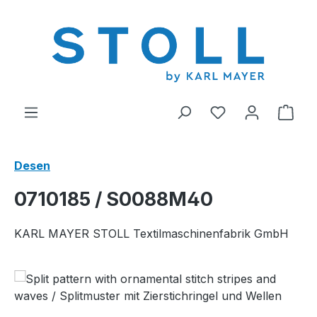
riğe geç
0 istek listesi ü
Alış
Desen
0710185 / S0088M40
KARL MAYER STOLL Textilmaschinenfabrik GmbH
Resim galerisini atla