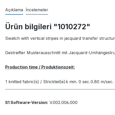
Açıklama
İncelemeler
Ürün bilgileri "1010272"
Swatch with vertical stripes in jacquard transfer structu
Gestreifter Musterausschnitt mit Jacquard-Umhängestru
Production time / Produktionszeit:
1 knitted fabric(s) / Strickteil(e)
6 min. 0 sec.
0.80 m/sec.
...........................................................................................................
S1 Software-Version:
V.002.006.000