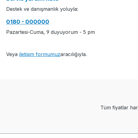
................................................
Destek ve danışmanlık yoluyla:
................................................
............................................
0180 - 000000
S1 Software-Version:
V.002.006.000
Pazartesi-Cuma, 9 duyuyorum - 5 pm
................................................
................................................
............................................Y
Veya
iletişim formumuz
aracılığıyla.
arn quality and carrier
overview / Garn- und
Fadenführerübersicht
Tüm fiyatlar har