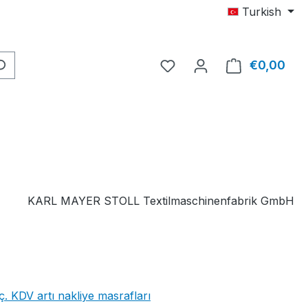
Turkish
0 istek listesi ürününüz 
€0,00
Alış
KARL MAYER STOLL Textilmaschinenfabrik GmbH
iç. KDV artı nakliye masrafları