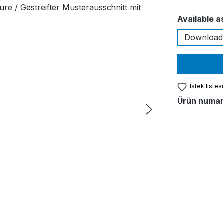
Seçin
Available a
Download
İstek listes
Ürün numar