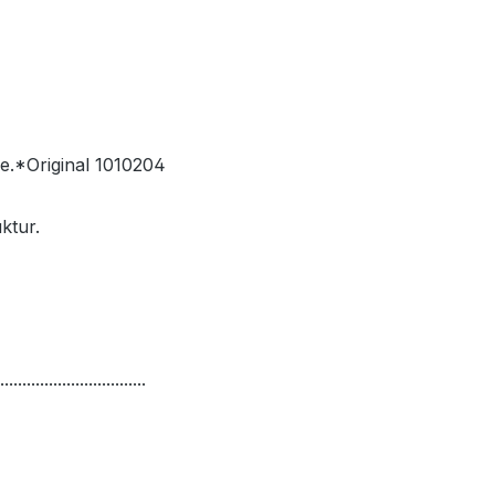
re.*Original 1010204
ktur.
.................................