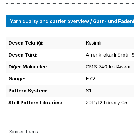
...........................................................................................................
Yarn quality and carrier overview / Garn- und Fade
Desen Tekniği:
Kesimli
Desen Türü:
4 renk jakarlı örgü, 
Diğer Makineler:
CMS 740 knit&wear
Gauge:
E7.2
Pattern System:
S1
Stoll Pattern Libraries:
2011/12 Library 05
Similar Items