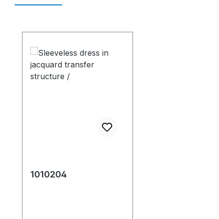
Ürün galerisini atla
1010204