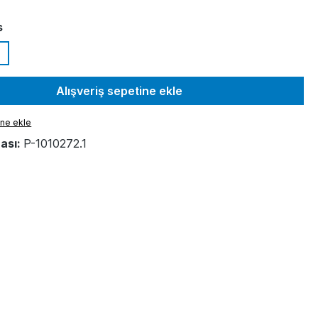
s
Alışveriş sepetine ekle
ine ekle
ası:
P-1010272.1