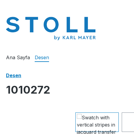
atla
Ana navigasyona geç
Ana Sayfa
Desen
Desen
1010272
Resim galerisini atla