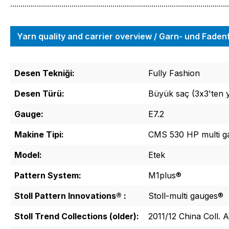
...........................................................................................................
Yarn quality and carrier overview / Garn- und Fade
Desen Tekniği:
Fully Fashion
Desen Türü:
Büyük saç (3x3'ten yu
Gauge:
E7.2
Makine Tipi:
CMS 530 HP multi g
Model:
Etek
Pattern System:
M1plus®
Stoll Pattern Innovations® :
Stoll-multi gauges®
Stoll Trend Collections (older):
2011/12 China Coll. 