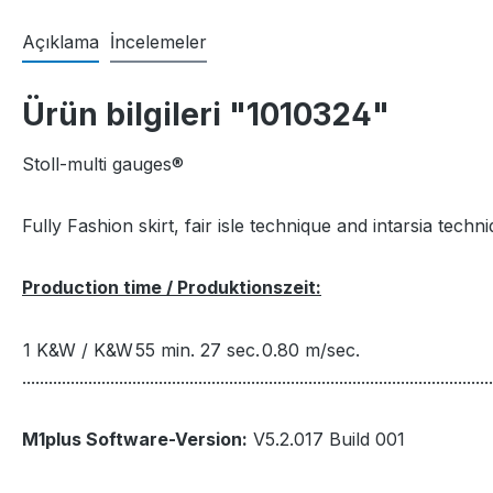
Açıklama
İncelemeler
Ürün bilgileri "1010324"
Stoll-multi gauges®
Fully Fashion skirt, fair isle technique and intarsia tech
Production time / Produktionszeit:
1 K&W / K&W
55 min. 27 sec.
0.80 m/sec.
...........................................................................................................
M1plus Software-Version:
V5.2.017 Build 001