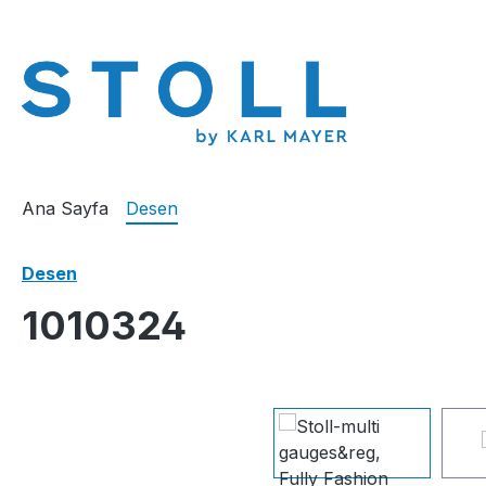
atla
Ana navigasyona geç
Ana Sayfa
Desen
Desen
1010324
Resim galerisini atla