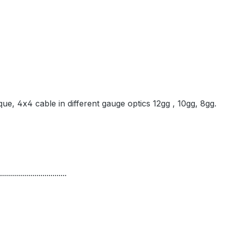
nique, 4x4 cable in different gauge optics 12gg , 10gg, 8gg.
.................................