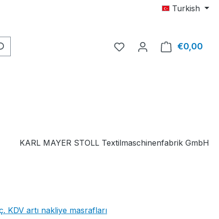
Turkish
0 istek listesi ürününüz 
€0,00
Alış
KARL MAYER STOLL Textilmaschinenfabrik GmbH
iç. KDV artı nakliye masrafları