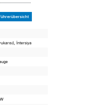
.................................
nführerübersicht
karısı), İntersiya
auge
AW