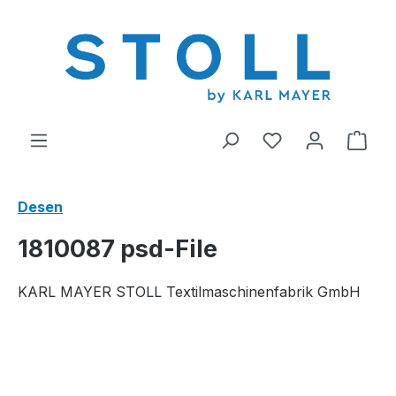
riğe geç
0 istek listesi ü
Alış
Desen
1810087 psd-File
KARL MAYER STOLL Textilmaschinenfabrik GmbH
Resim galerisini atla