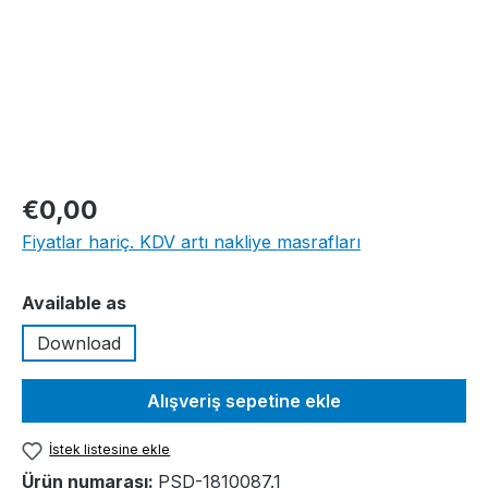
€0,00
Fiyatlar hariç. KDV artı nakliye masrafları
Seçin
Available as
Download
Alışveriş sepetine ekle
İstek listesine ekle
Ürün numarası:
PSD-1810087.1