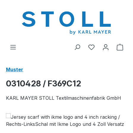
alt springen
Du hast 0 Produ
Ware
Muster
0310428 / F369C12
KARL MAYER STOLL Textilmaschinenfabrik GmbH
Bildergalerie überspringen