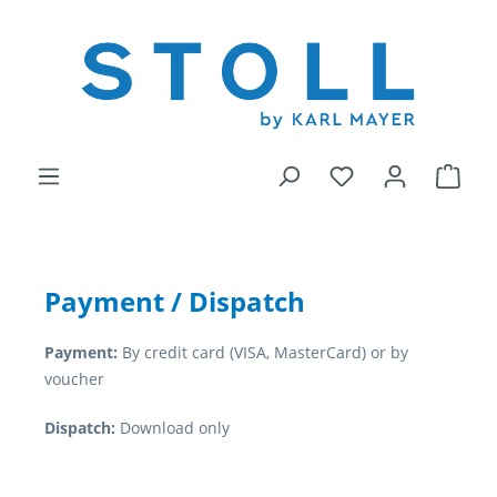
alt springen
Du hast 0 Produ
Ware
Payment / Dispatch
Payment:
By credit card (VISA, MasterCard) or by
voucher
Dispatch:
Download only