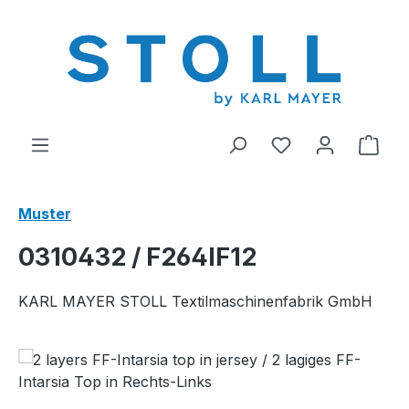
alt springen
Du hast 0 Produ
Ware
Muster
0310432 / F264IF12
KARL MAYER STOLL Textilmaschinenfabrik GmbH
Bildergalerie überspringen