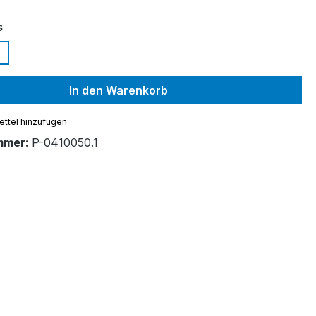
auswählen
s
In den Warenkorb
ttel hinzufügen
mmer:
P-0410050.1