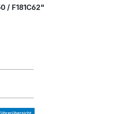
0 / F181C62"
.................................
.................................
nführerübersicht