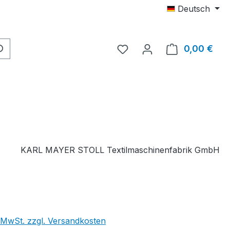
Deutsch
Du hast 0 Produkte auf 
0,00 €
Ware
KARL MAYER STOLL Textilmaschinenfabrik GmbH
. MwSt. zzgl. Versandkosten