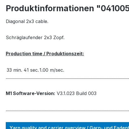
Produktinformationen "041005
Diagonal 2x3 cable.
Schräglaufender 2x3 Zopf.
Production time / Produktionszeit:
33 min. 41 sec.
1.00 m/sec.
...........................................................................................................
M1 Software-Version:
V3.1.023 Build 003
...........................................................................................................
Yarn quality and carrier overview / Garn- und Fade