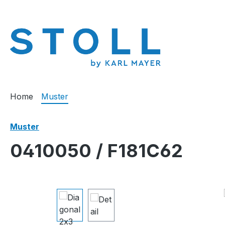
springen
Zur Hauptnavigation springen
Home
Muster
Muster
0410050 / F181C62
Bildergalerie überspringen