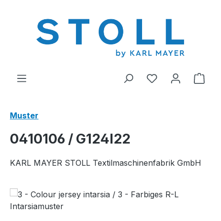
alt springen
Du hast 0 Produ
Ware
Muster
0410106 / G124I22
KARL MAYER STOLL Textilmaschinenfabrik GmbH
Bildergalerie überspringen