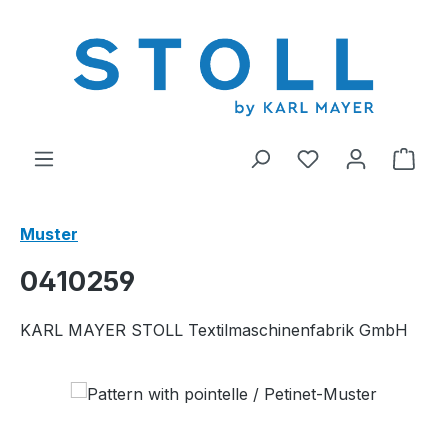
alt springen
Du hast 0 Produ
Ware
Muster
0410259
KARL MAYER STOLL Textilmaschinenfabrik GmbH
Bildergalerie überspringen