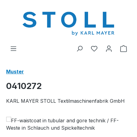
alt springen
Du hast 0 Produ
Ware
Muster
0410272
KARL MAYER STOLL Textilmaschinenfabrik GmbH
Bildergalerie überspringen