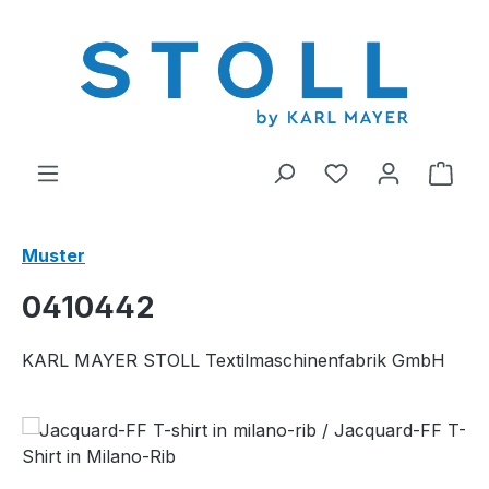
alt springen
Du hast 0 Produ
Ware
Muster
0410442
KARL MAYER STOLL Textilmaschinenfabrik GmbH
Bildergalerie überspringen