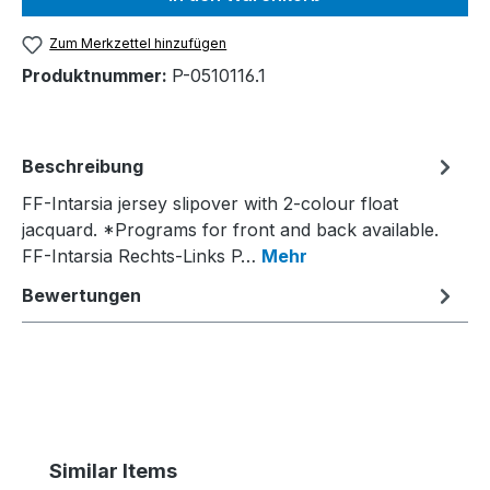
Zum Merkzettel hinzufügen
Produktnummer:
P-0510116.1
Beschreibung
FF-Intarsia jersey slipover with 2-colour float
jacquard. *Programs for front and back available.
FF-Intarsia Rechts-Links P…
Mehr
Bewertungen
Produktgalerie überspringen
Similar Items