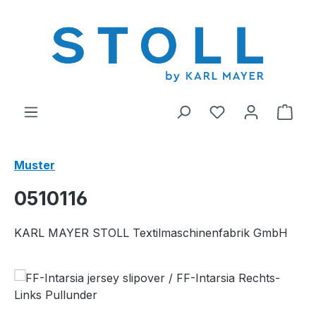
alt springen
Du hast 0 Produ
Ware
Muster
0510116
KARL MAYER STOLL Textilmaschinenfabrik GmbH
Bildergalerie überspringen