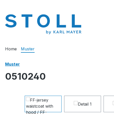
springen
Zur Hauptnavigation springen
Home
Muster
Muster
0510240
Bildergalerie überspringen