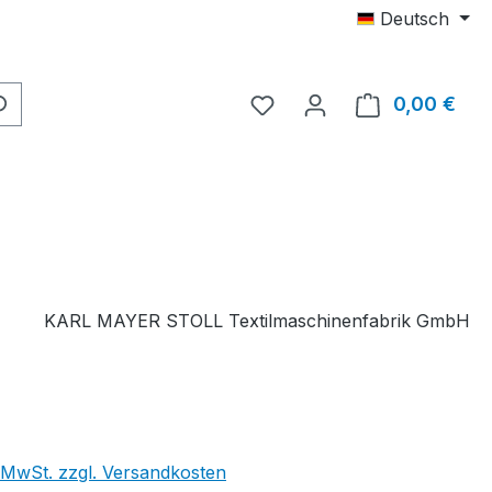
Deutsch
Du hast 0 Produkte auf 
0,00 €
Ware
KARL MAYER STOLL Textilmaschinenfabrik GmbH
. MwSt. zzgl. Versandkosten