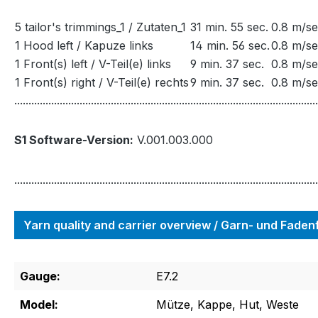
5 tailor's trimmings_1 / Zutaten_1
31 min. 55 sec.
0.8 m/se
1 Hood left / Kapuze links
14 min. 56 sec.
0.8 m/se
1 Front(s) left / V-Teil(e) links
9 min. 37 sec.
0.8 m/se
1 Front(s) right / V-Teil(e) rechts
9 min. 37 sec.
0.8 m/se
...........................................................................................................
S1 Software-Version:
V.001.003.000
...........................................................................................................
Yarn quality and carrier overview / Garn- und Fade
Gauge:
E7.2
Model:
Mütze, Kappe, Hut, Weste