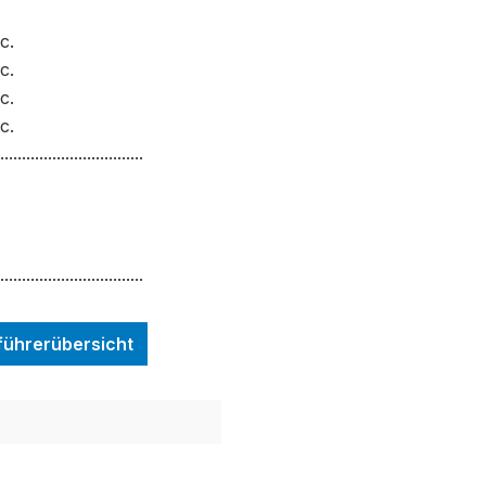
c.
c.
c.
c.
.................................
.................................
nführerübersicht