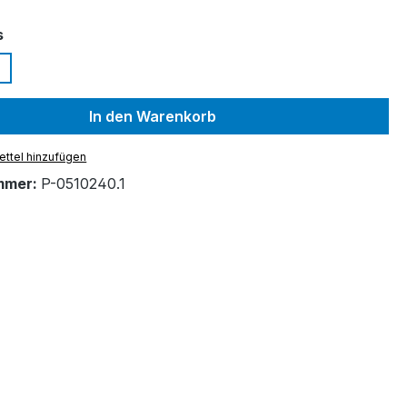
auswählen
s
In den Warenkorb
ttel hinzufügen
mmer:
P-0510240.1