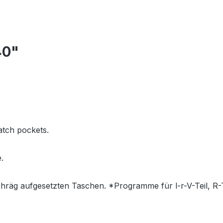
40"
atch pockets.
.
hräg aufgesetzten Taschen. *Programme für l-r-V-Teil, R-