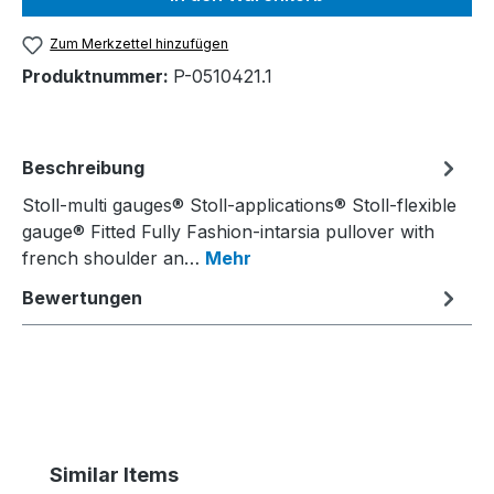
Zum Merkzettel hinzufügen
Produktnummer:
P-0510421.1
Beschreibung
Stoll-multi gauges® Stoll-applications® Stoll-flexible
gauge® Fitted Fully Fashion-intarsia pullover with
french shoulder an…
Mehr
Bewertungen
Produktgalerie überspringen
Similar Items