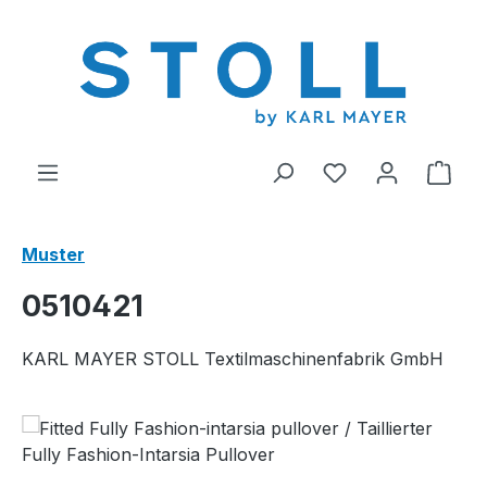
alt springen
Du hast 0 Produ
Ware
Muster
0510421
KARL MAYER STOLL Textilmaschinenfabrik GmbH
Bildergalerie überspringen