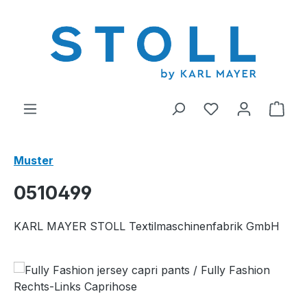
alt springen
Du hast 0 Produ
Ware
Muster
0510499
KARL MAYER STOLL Textilmaschinenfabrik GmbH
Bildergalerie überspringen