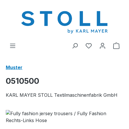
alt springen
Du hast 0 Produ
Ware
Muster
0510500
KARL MAYER STOLL Textilmaschinenfabrik GmbH
Bildergalerie überspringen