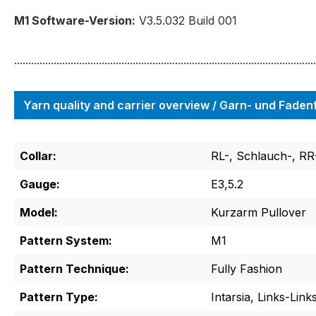
M1 Software-Version:
V3.5.032 Build 001
...........................................................................................................
Yarn quality and carrier overview / Garn- und Fade
Collar:
RL-, Schlauch-, RR-
Gauge:
E3,5.2
Model:
Kurzarm Pullover
Pattern System:
M1
Pattern Technique:
Fully Fashion
Pattern Type:
Intarsia, Links-Link