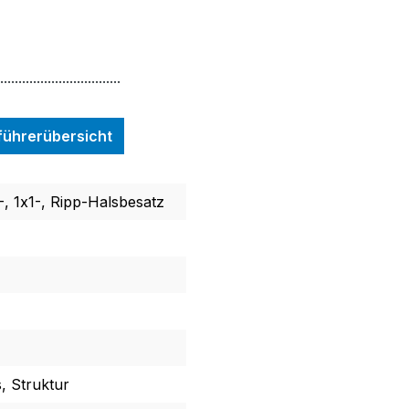
.................................
nführerübersicht
, 1x1-, Ripp-Halsbesatz
s, Struktur