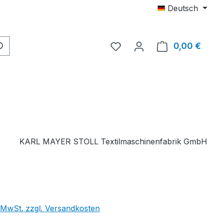
Deutsch
Du hast 0 Produkte auf 
0,00 €
Ware
KARL MAYER STOLL Textilmaschinenfabrik GmbH
. MwSt. zzgl. Versandkosten