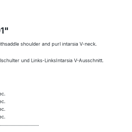
1"
ithsaddle shoulder and purl intarsia V-neck.
schulter und Links-LinksIntarsia V-Ausschnitt.
ec.
ec.
ec.
ec.
.................................