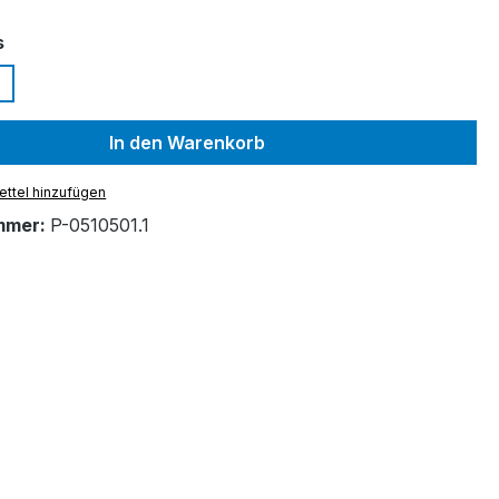
auswählen
s
In den Warenkorb
ttel hinzufügen
mmer:
P-0510501.1