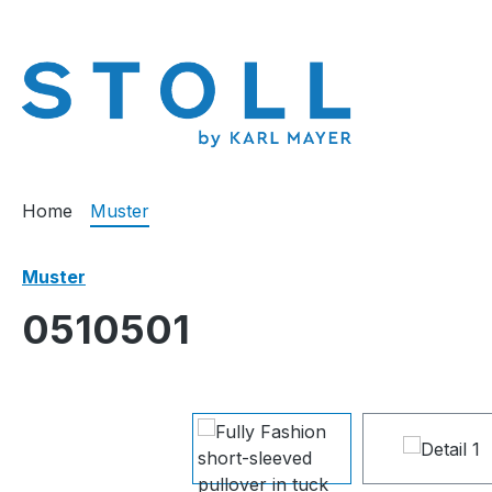
springen
Zur Hauptnavigation springen
Home
Muster
Muster
0510501
Bildergalerie überspringen