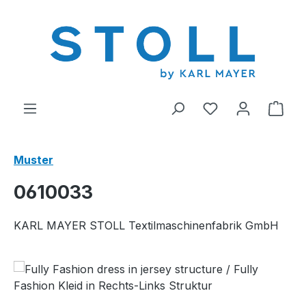
alt springen
Du hast 0 Produ
Ware
Muster
0610033
KARL MAYER STOLL Textilmaschinenfabrik GmbH
Bildergalerie überspringen