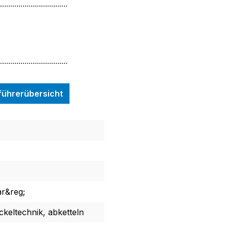
.................................
.................................
nführerübersicht
ar&reg;
ckeltechnik, abketteln