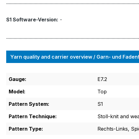
...........................................................................................................
S1 Software-Version:
-
...........................................................................................................
Yarn quality and carrier overview / Garn- und Fade
Gauge:
E7.2
Model:
Top
Pattern System:
S1
Pattern Technique:
Stoll-knit and we
Pattern Type:
Rechts-Links, Spi