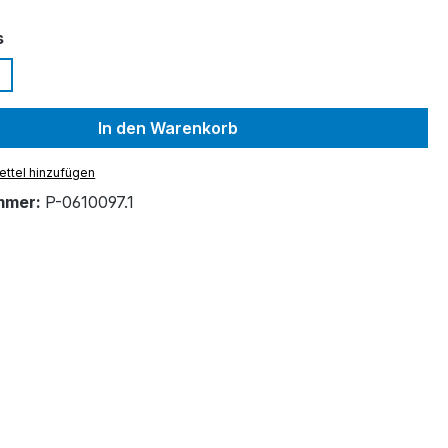
auswählen
s
In den Warenkorb
ttel hinzufügen
mmer:
P-0610097.1