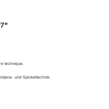
97"
re technique.
ndana- und Spickeltechnik.