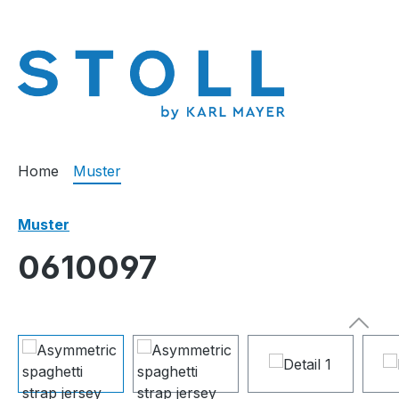
springen
Zur Hauptnavigation springen
Home
Muster
Muster
0610097
Bildergalerie überspringen