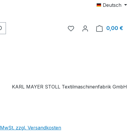
Deutsch
Du hast 0 Produkte auf 
0,00 €
Ware
KARL MAYER STOLL Textilmaschinenfabrik GmbH
. MwSt. zzgl. Versandkosten