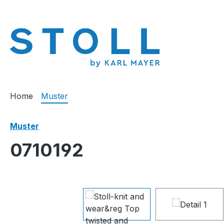
springen
Zur Hauptnavigation springen
Home
Muster
Muster
0710192
Bildergalerie überspringen