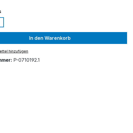
auswählen
s
In den Warenkorb
ttel hinzufügen
mmer:
P-0710192.1