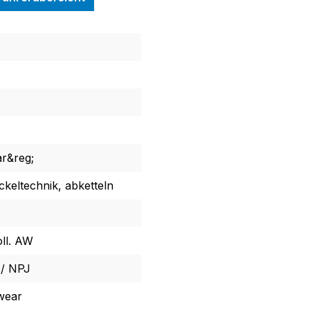
ar&reg;
ckeltechnik, abketteln
ll. AW
 / NPJ
wear