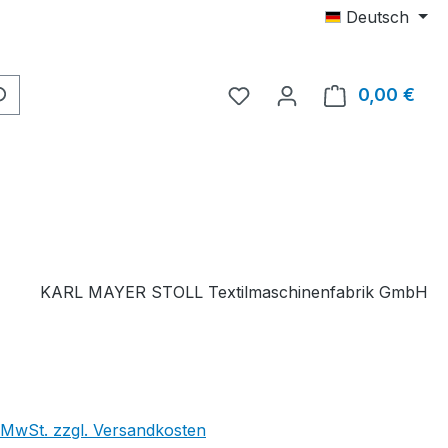
Deutsch
Du hast 0 Produkte auf 
0,00 €
Ware
KARL MAYER STOLL Textilmaschinenfabrik GmbH
. MwSt. zzgl. Versandkosten