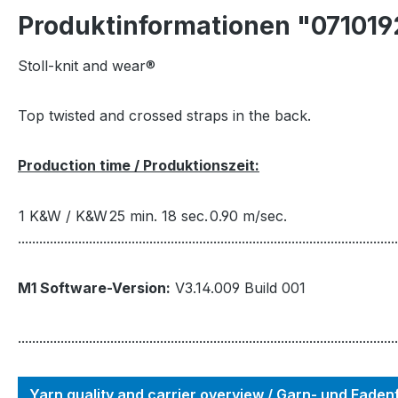
Produktinformationen "071019
Stoll-knit and wear®
Top twisted and crossed straps in the back.
Production time / Produktionszeit:
1 K&W / K&W
25 min. 18 sec.
0.90 m/sec.
...........................................................................................................
M1 Software-Version:
V3.14.009 Build 001
...........................................................................................................
Yarn quality and carrier overview / Garn- und Fade