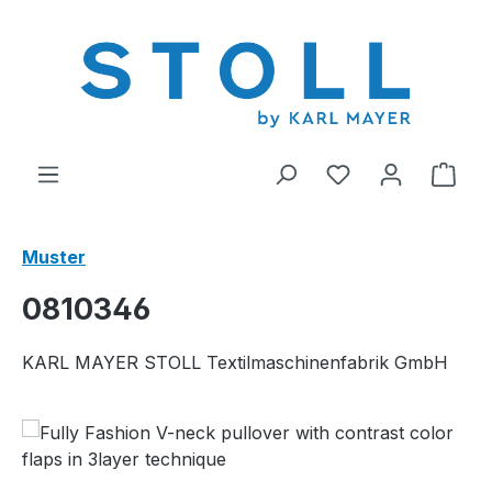
alt springen
Du hast 0 Produ
Ware
Muster
0810346
KARL MAYER STOLL Textilmaschinenfabrik GmbH
Bildergalerie überspringen