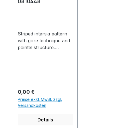
0810448
Striped intarsia pattern
with gore technique and
pointel structure.
Gestreiftes
Intarsiamuster mit
Spickeltechnik und
Petinet Struktur.
Production time /
Produktionszeit:1 knitted
Regulärer Preis:
0,00 €
fabric(s) / Strickteil(e) 48
Preise exkl. MwSt. zzgl.
min. 0 sec. 0.80
Versandkosten
m/sec....................................
................................................
Details
................................................