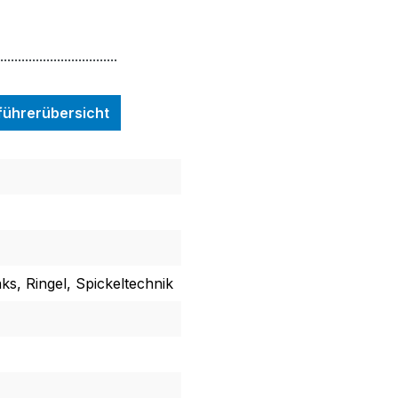
.................................
nführerübersicht
nks, Ringel, Spickeltechnik