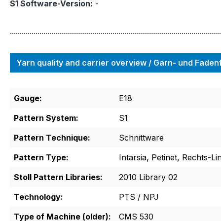
S1 Software-Version:
-
...........................................................................................................
Yarn quality and carrier overview / Garn- und Fade
Gauge:
E18
Pattern System:
S1
Pattern Technique:
Schnittware
Pattern Type:
Intarsia, Petinet, Rechts-Li
Stoll Pattern Libraries:
2010 Library 02
Technology:
PTS / NPJ
Type of Machine (older):
CMS 530