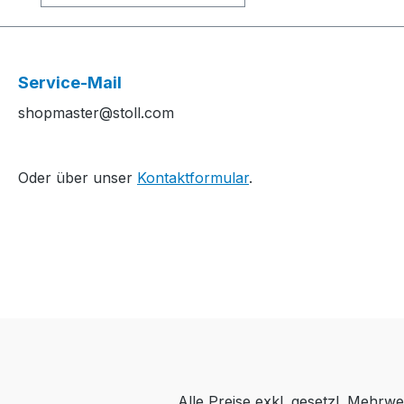
.........S1 Software-
Version:
-..............................................
................................................
Service-Mail
..............................................
shopmaster@stoll.com
Yarn quality and carrier
overview / Garn- und
Fadenführerübersicht
Oder über unser
Kontaktformular
.
Alle Preise exkl. gesetzl. Mehrwe