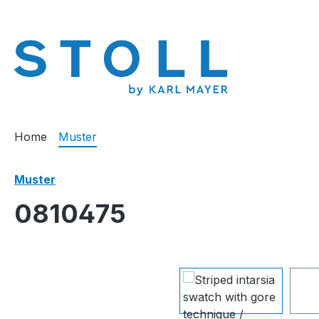
springen
Zur Hauptnavigation springen
Home
Muster
Muster
0810475
Bildergalerie überspringen