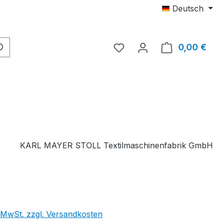
Deutsch
Du hast 0 Produkte auf 
0,00 €
Ware
KARL MAYER STOLL Textilmaschinenfabrik GmbH
. MwSt. zzgl. Versandkosten