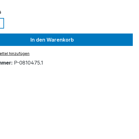
auswählen
s
In den Warenkorb
ttel hinzufügen
mmer:
P-0810475.1