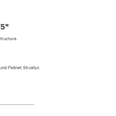
75"
tructure.
und Petinet Struktur.
.
.................................