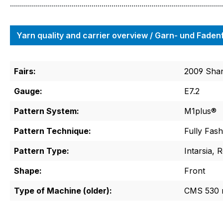
...........................................................................................................
Yarn quality and carrier overview / Garn- und Fade
Fairs:
2009 Shan
Gauge:
E7.2
Pattern System:
M1plus®
Pattern Technique:
Fully Fash
Pattern Type:
Intarsia, 
Shape:
Front
Type of Machine (older):
CMS 530 m