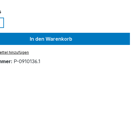
auswählen
s
In den Warenkorb
ttel hinzufügen
mmer:
P-0910136.1