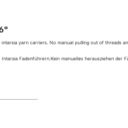
6"
5 intarsia yarn carriers. No manual pulling out of threads a
15 Intarsia Fadenführern.Kein manuelles herausziehen der F
.................................