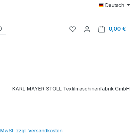
Deutsch
Du hast 0 Produkte auf 
0,00 €
Ware
KARL MAYER STOLL Textilmaschinenfabrik GmbH
. MwSt. zzgl. Versandkosten