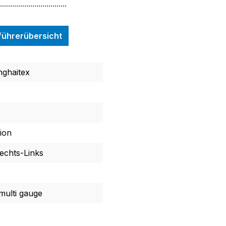
.................................
nführerübersicht
ghaitex
ion
Rechts-Links
ulti gauge