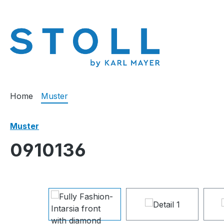
springen
Zur Hauptnavigation springen
Home
Muster
Muster
0910136
Bildergalerie überspringen