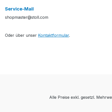
nötig (Stoll-
Service-Mail
Patent).Production time /
shopmaster@stoll.com
Produktionszeit:1
Front(s) / V-Teil(e) 31
min. 58 sec. 1.00
Oder über unser
Kontaktformular
.
m/sec....................................
................................................
................................................
.........M1plus Software-
Version: V5.0.007 Build
004........................................
................................................
................................................
....Yarn quality and
carrier overview / Garn-
und
Alle Preise exkl. gesetzl. Mehrwe
Fadenführerübersicht