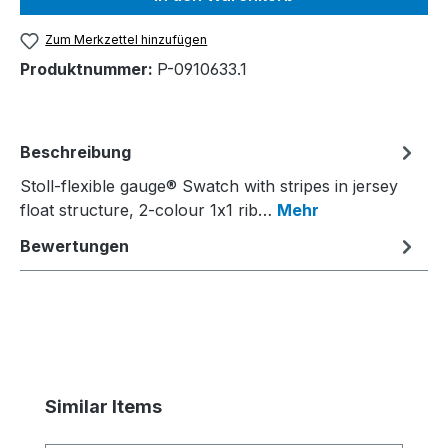
Zum Merkzettel hinzufügen
Produktnummer:
P-0910633.1
Beschreibung
Stoll-flexible gauge® Swatch with stripes in jersey
float structure, 2-colour 1x1 rib…
Mehr
Bewertungen
Produktgalerie überspringen
Similar Items