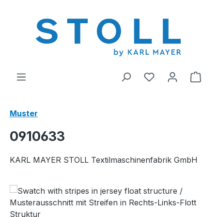
alt springen
Du hast 0 Produ
Ware
Muster
0910633
KARL MAYER STOLL Textilmaschinenfabrik GmbH
Bildergalerie überspringen