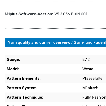
...........................................................................................................
M1plus Software-Version:
V5.3.056 Build 001
...........................................................................................................
Yarn quality and carrier overview / Garn- und Fade
Gauge:
E7.2
Model:
Weste
Pattern Elements:
Plisseefalte
Pattern System:
M1plus®
Pattern Technique:
Fully Fashio