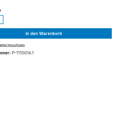
auswählen
s
In den Warenkorb
ttel hinzufügen
mmer:
P-1110016.1