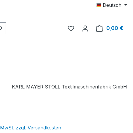
Deutsch
Du hast 0 Produkte auf 
0,00 €
Ware
KARL MAYER STOLL Textilmaschinenfabrik GmbH
. MwSt. zzgl. Versandkosten