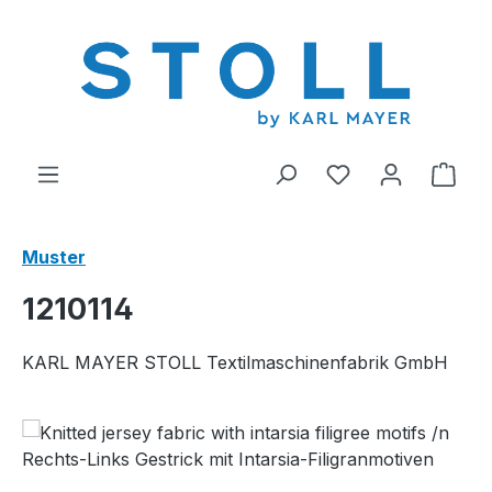
alt springen
Du hast 0 Produ
Ware
Muster
1210114
KARL MAYER STOLL Textilmaschinenfabrik GmbH
Bildergalerie überspringen