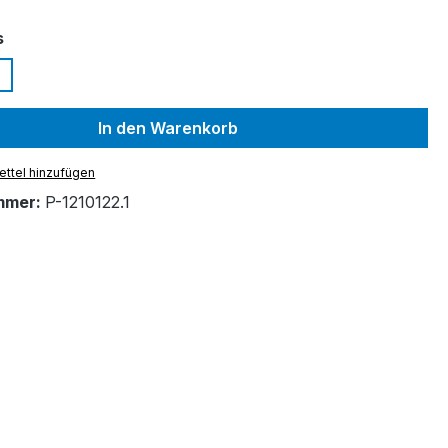
auswählen
s
In den Warenkorb
ttel hinzufügen
mmer:
P-1210122.1