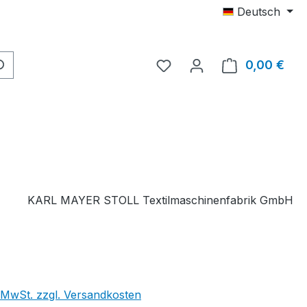
Deutsch
Du hast 0 Produkte auf 
0,00 €
Ware
KARL MAYER STOLL Textilmaschinenfabrik GmbH
. MwSt. zzgl. Versandkosten