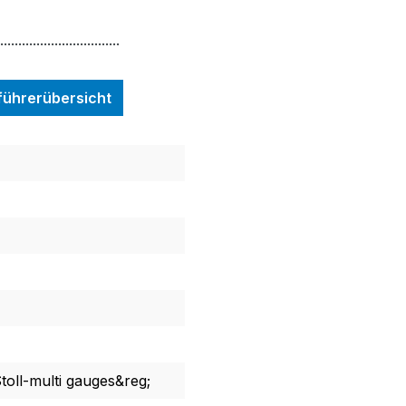
.................................
nführerübersicht
Stoll-multi gauges&reg;