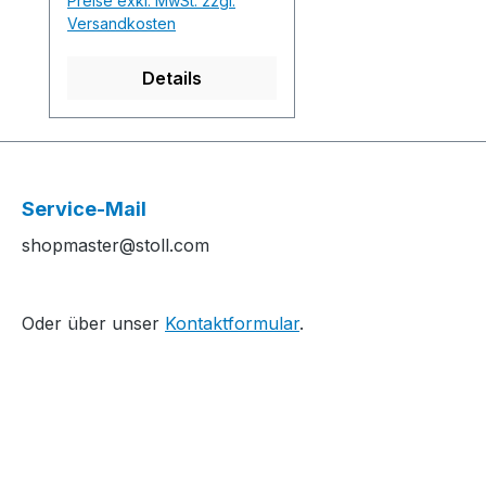
Preise exkl. MwSt. zzgl.
1x1 Rippe im
Versandkosten
Brustbereich und
Rockteil in Schlauch mit
Details
Flammengarn-Effekt.
Production time /
Produktionszeit: 1
Front(s) / V-Teil(e) 27
min. 17 sec. 1.00 m/sec. 1
Service-Mail
Back(s) / R-Teil(e) 24
shopmaster@stoll.com
min. 9 sec. 1.00 m/sec. 1
Sleeve(s) left / Ärmel
links 9 min. 36 sec. 1.00
Oder über unser
Kontaktformular
.
m/sec. 1 Sleeve(s) right /
Ärmel rechts 10 min. 13
sec. 1.00 m/sec.
................................................
................................................
............................................
M1plus Software-