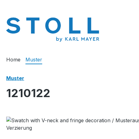
springen
Zur Hauptnavigation springen
Home
Muster
Muster
1210122
Bildergalerie überspringen