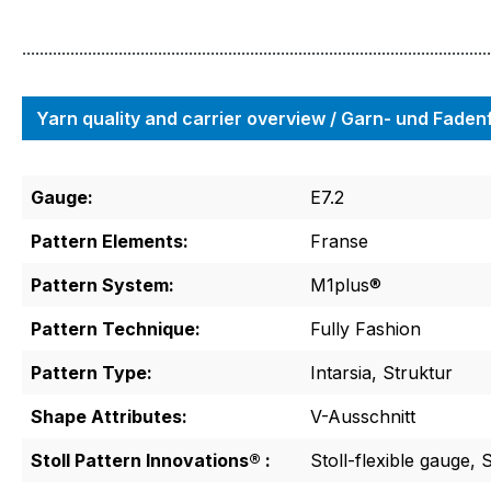
...........................................................................................................
Yarn quality and carrier overview / Garn- und Fade
Gauge:
E7.2
Pattern Elements:
Franse
Pattern System:
M1plus®
Pattern Technique:
Fully Fashion
Pattern Type:
Intarsia, Struktur
Shape Attributes:
V-Ausschnitt
Stoll Pattern Innovations® :
Stoll-flexible gauge, 