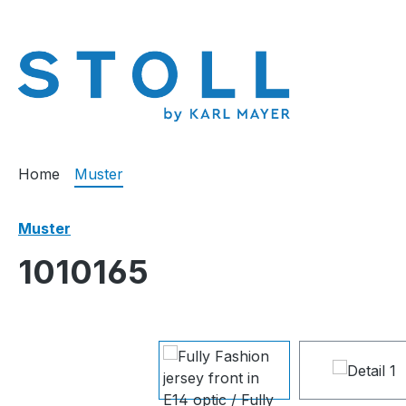
springen
Zur Hauptnavigation springen
Home
Muster
Muster
1010165
Bildergalerie überspringen