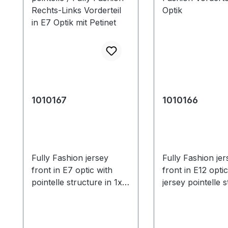
1010167
1010166
Fully Fashion jersey
Fully Fashion jer
front in E7 optic with
front in E12 optic
pointelle structure in 1x1
jersey pointelle 
technique. *Stoll-flexible
and float-jacqua
gauge® in sequenz with
intarsia stripes.
1010165 and 1010166.
*Sequence with 