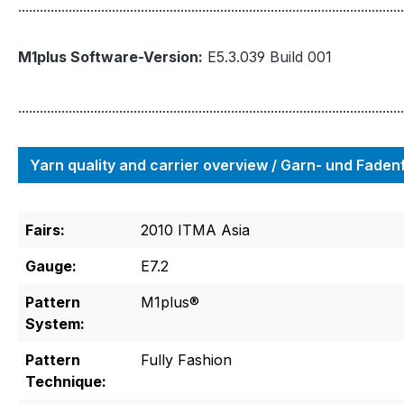
...........................................................................................................
M1plus Software-Version:
E5.3.039 Build 001
...........................................................................................................
Yarn quality and carrier overview / Garn- und Fade
Fairs:
2010 ITMA Asia
Gauge:
E7.2
Pattern
M1plus®
System:
Pattern
Fully Fashion
Technique: