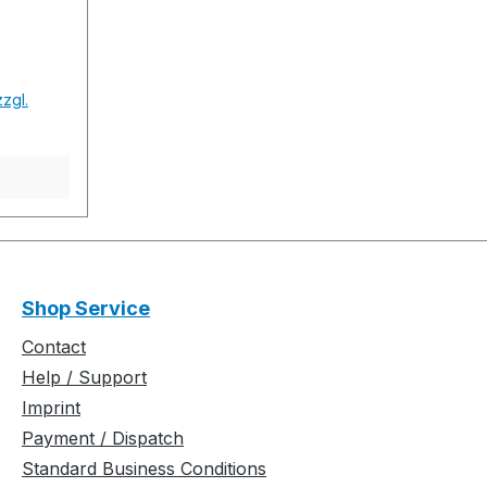
l-
y
l in E12
-Links
zgl.
und
arsia
0167
ion time
:1
e) 5 min.
Shop Service
..............
Contact
................
Help / Support
................
Imprint
ftware-
Payment / Dispatch
 Build
Standard Business Conditions
...............