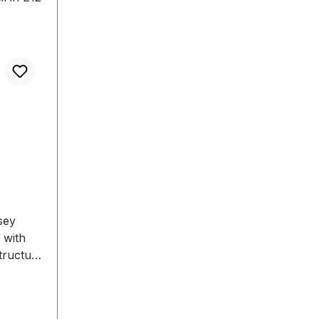
sey
 with
structure
rd
1010165