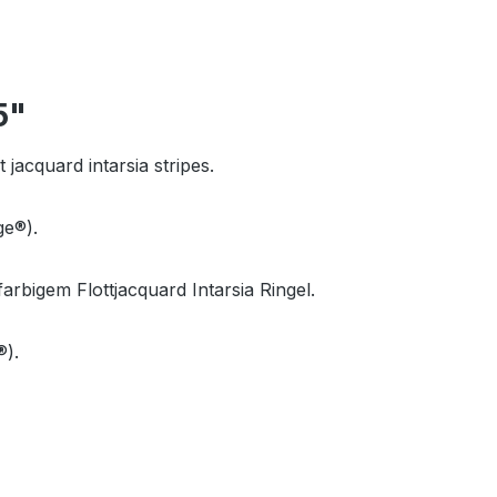
5"
 jacquard intarsia stripes.
ge®).
farbigem Flottjacquard Intarsia Ringel.
®).