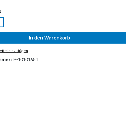
auswählen
s
In den Warenkorb
ttel hinzufügen
mmer:
P-1010165.1