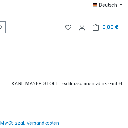
Deutsch
Du hast 0 Produkte auf 
0,00 €
Ware
KARL MAYER STOLL Textilmaschinenfabrik GmbH
. MwSt. zzgl. Versandkosten